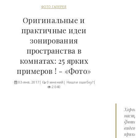
ФОТО ГАЛЕРЕЯ
Оригинальные и
практичные идеи
зонирования
пространства в
комнатах: 25 ярких
примеров ! - «Фото»
03-янв, 2017
0 мнений
|
Нашли ошибку?
2 040
Хорош
настро
Фото 
видео
прико