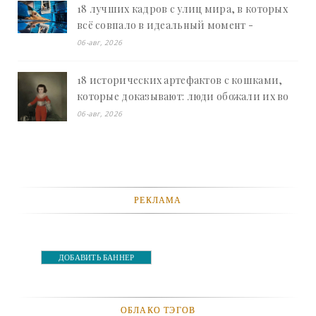
18 лучших кадров с улиц мира, в которых
всё совпало в идеальный момент -
«Смешное»
06-авг, 2026
18 исторических артефактов с кошками,
которые доказывают: люди обожали их во
все времена - «Смешное»
06-авг, 2026
РЕКЛАМА
ДОБАВИТЬ БАННЕР
ОБЛАКО ТЭГОВ