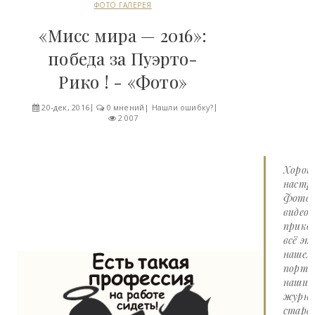
ФОТО ГАЛЕРЕЯ
«Мисс мира — 2016»:
победа за Пуэрто-
Рико ! - «Фото»
20-дек, 2016
0 мнений
|
Нашли ошибку?
2 007
Хорош
настро
Фото 
видео
прико
всё эт
нашем
портал
наши
журна
стара