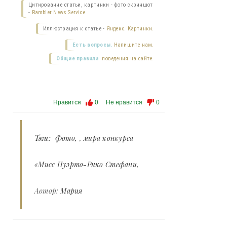
Цитирование статьи, картинки - фото скриншот
-
Rambler News Service.
Иллюстрация к статье -
Яндекс. Картинки.
Есть вопросы.
Напишите нам.
Общие правила
поведения на сайте.
Нравится
0
Не нравится
0
Тэги:
Фото
,
мира конкурса
«Мисс Пуэрто-Рико Стефани
Автор:
Мария