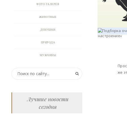
ФОТО ГАЛЕРЕЯ
ЖИВОТНЫЕ
ДЕВУШКИ
ПРИРОДА
МУЖЧИНЫ
Прос
ПРИКОЛЬНЫЕ КАРТИНКИ
же э
ВИДЕО
АНИМАЦИЯ
Лучшие новости
сегодня
ОТКРЫТКИ
АНЕКДОТЫ