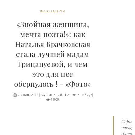
ФОТО ГАЛЕРЕЯ
«Знойная женщина,
мечта поэта!»: как
Наталья Крачковская
стала лучшей мадам
Грицацуевой, и чем
это для нее
обернулось ! - «Фото»
25-ноя, 2016
0 мнений
|
Нашли ошибку?
1 909
Хорош
настро
Фото 