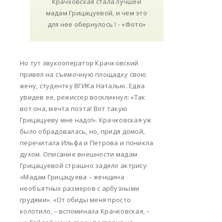
Но тут звукооператор Крачковский
привел на съемочную площадку свою
жену, студентку ВГИКа Наталью. Едва
увидев ее, режиссер воскликнул: «Так
вот она, мечта поэта! Вот такую
Грицацуеву мне надо!». Крачковская уж
было обрадовалась, но, придя домой,
перечитала Ильфа и Петрова и поникла
духом. Описание внешности мадам
Грицацуевой страшно задело актрису:
«Мадам Грицацуева – женщина
необъятных размеров с арбузными
грудями». «От обиды меня просто
колотило, – вспоминала Крачковская, –