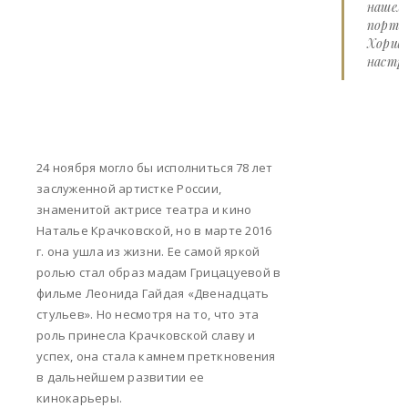
нашем
портал
Хорше
настро
24 ноября могло бы исполниться 78 лет
заслуженной артистке России,
знаменитой актрисе театра и кино
Наталье Крачковской, но в марте 2016
г. она ушла из жизни. Ее самой яркой
ролью стал образ мадам Грицацуевой в
фильме Леонида Гайдая «Двенадцать
стульев». Но несмотря на то, что эта
роль принесла Крачковской славу и
успех, она стала камнем преткновения
в дальнейшем развитии ее
кинокарьеры.