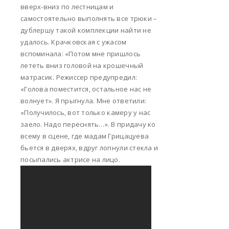
вверх-вниз по лестницам и
самостоятельно выполнять все трюки –
дублершу такой комплекции найти не
удалось. Крачковская с ужасом
вспоминала: «Потом мне пришлось
лететь вниз головой на крошечный
матрасик. Режиссер предупредил:
«Голова поместится, остальное нас не
волнует». Я прыгнула. Мне ответили:
«Получилось, вот только камеру у нас
заело. Надо переснять…». В придачу ко
всему в сцене, где мадам Грицацуева
бьется в дверях, вдруг лопнули стекла и
посыпались актрисе на лицо.