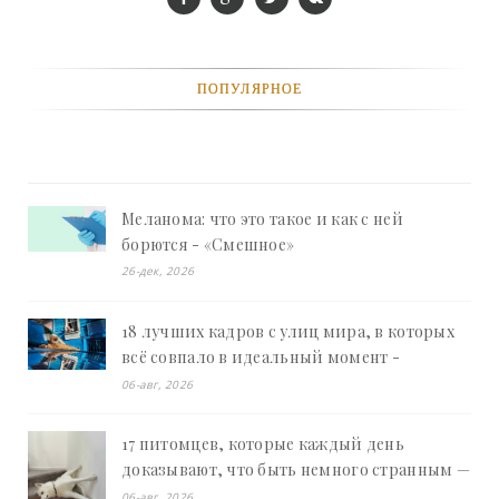
ПОПУЛЯРНОЕ
Меланома: что это такое и как с ней
борются - «Смешное»
26-дек, 2026
18 лучших кадров с улиц мира, в которых
всё совпало в идеальный момент -
«Смешное»
06-авг, 2026
17 питомцев, которые каждый день
доказывают, что быть немного странным —
это талант - «Смешное»
06-авг, 2026