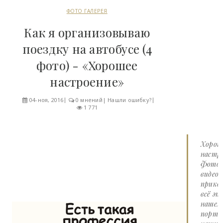
ФОТО ГАЛЕРЕЯ
Как я организовываю
поездку на автобусе (4
фото) - «Хорошее
настроение»
04-ноя, 2016
0 мнений
|
Нашли ошибку?
1 771
Хорош
настро
Фото 
видео
прико
всё эт
нашем
портал