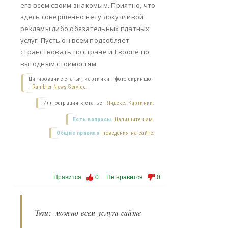
его всем своим знакомым. Приятно, что
здесь совершенно нету докучливой
рекламы либо обязательных платных
услуг. Пусть он всем подсобляет
странствовать по стране и Европе по
выгодным стоимостям.
Цитирование статьи, картинки - фото скриншот
-
Rambler News Service.
Иллюстрация к статье -
Яндекс. Картинки.
Есть вопросы.
Напишите нам.
Общие правила
поведения на сайте.
Нравится
0
Не нравится
0
Тэги:
можно всем услуги сайте