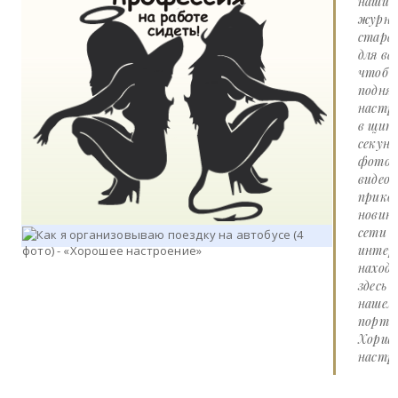
наши
журна
стара
для вас
чтоб
подня
настр
в щит
секунд
фото 
видео
прико
новин
сети
интер
наход
здесь 
нашем
портал
Хорше
настро