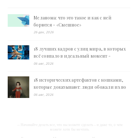
Меланома: что это такое и как с ней
борются - «Смешное»
26-дек, 2026
18 лучших кадров с улиц мира, в которых
всё совпало в идеальный момент -
«Смешное»
06-авг, 2026
18 исторических артефактов с кошками,
которые доказывают: люди обожали их во
все времена - «Смешное»
06-авг, 2026
-- Начинайте делать все, что вы можете сделать – и даже то, о чем
можете хотя бы мечтать.