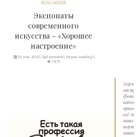
ФОТО ГАЛЕРЕЯ
Экспонаты
современного
искусства - «Хорошее
настроение»
03-ноя, 2016
0 мнений
|
Нашли ошибку?
1 875
Хорош
настро
Фото 
видео
прико
всё эт
нашем
портал
наши