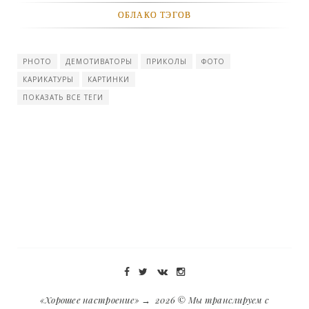
ОБЛАКО ТЭГОВ
-- Люблю давать советы и очень не люблю, когда их дают мне.
PHOTO
ДЕМОТИВАТОРЫ
ПРИКОЛЫ
ФОТО
КАРИКАТУРЫ
КАРТИНКИ
ПОКАЗАТЬ ВСЕ ТЕГИ
«Хорошее настроение»
→
2026
© Мы транслируем с