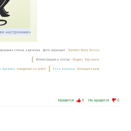
ирование статьи, картинки - фото скриншот -
Rambler News Service.
Иллюстрация к статье -
Яндекс. Картинки.
 правила
поведения на сайте.
Есть вопросы.
Напишите нам.
Нравится
0
Не нравится
0