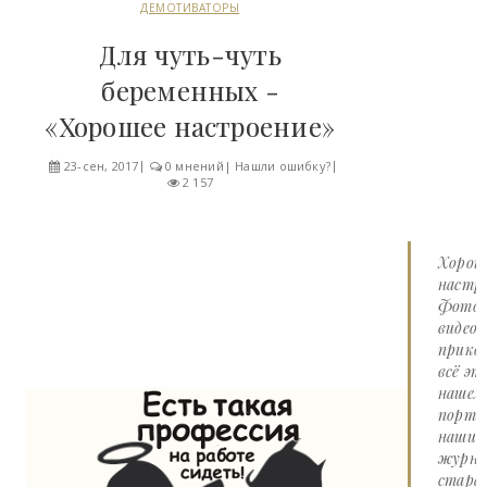
ДЕМОТИВАТОРЫ
Для чуть-чуть
беременных -
«Хорошее настроение»
23-сен, 2017
0 мнений
|
Нашли ошибку?
2 157
Хорош
настро
Фото 
видео
прико
всё эт
нашем
портал
наши
журна
стара