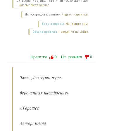
Цитирование статьи, картинки - фото скриншот
-
Rambler News Service.
Иллюстрация к статье -
Яндекс. Картинки.
Есть вопросы.
Напишите нам.
Общие правила
поведения на сайте.
Нравится
0
Не нравится
0
Тэги:
Для чуть-чуть
беременных настроение»
«Хорошее
Автор:
Елена