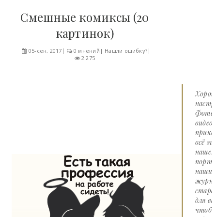
Смешные комиксы (20
картинок)
05-сен, 2017
0 мнений
|
Нашли ошибку?
2 275
Хорош
настро
Фото 
видео
прико
всё эт
нашем
портал
наши
журна
стара
для вас
чтоб