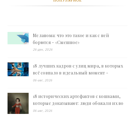
ПОПУЛЯРНОЕ
Меланома: что это такое и как с ней
борются - «Смешное»
26-дек, 2026
18 лучших кадров с улиц мира, в которых
всё совпало в идеальный момент -
«Смешное»
06-авг, 2026
18 исторических артефактов с кошками,
которые доказывают: люди обожали их во
все времена - «Смешное»
06-авг, 2026