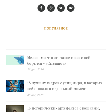
ПОПУЛЯРНОЕ
Меланома: что это такое и как с ней
борются - «Смешное»
26-дек, 2026
18 лучших кадров с улиц мира, в которых
всё совпало в идеальный момент -
«Смешное»
06-авг, 2026
18 исторических артефактов с кошками,