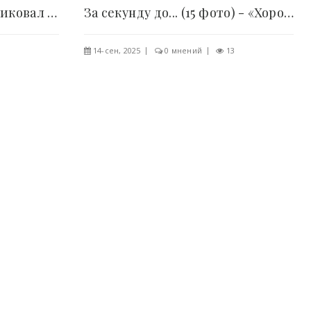
Джейсон Стэтхэм опубликовал фото с женой и тут..
За секунду до... (15 фото) - «Хорошее настроение»..
14-сен, 2025
0 мнений
13