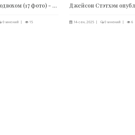
Покупки с подвохом (17 фото) - «Хорошее..
0 мнений
15
14-сен, 2025
0 мнений
6