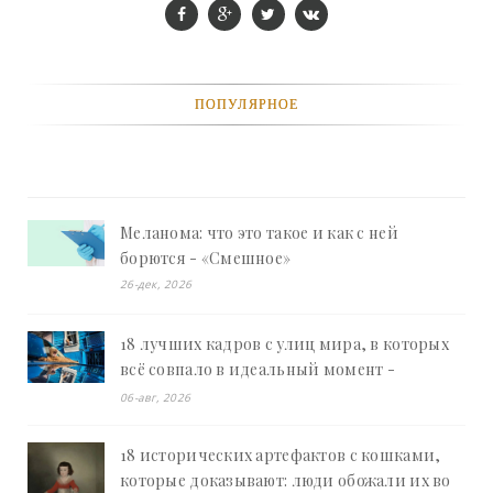
ПОПУЛЯРНОЕ
Меланома: что это такое и как с ней
борются - «Смешное»
26-дек, 2026
18 лучших кадров с улиц мира, в которых
всё совпало в идеальный момент -
«Смешное»
06-авг, 2026
18 исторических артефактов с кошками,
которые доказывают: люди обожали их во