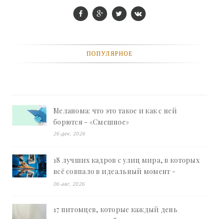
ПОПУЛЯРНОЕ
Меланома: что это такое и как с ней
борются - «Смешное»
26-дек, 2026
18 лучших кадров с улиц мира, в которых
всё совпало в идеальный момент -
«Смешное»
06-авг, 2026
17 питомцев, которые каждый день