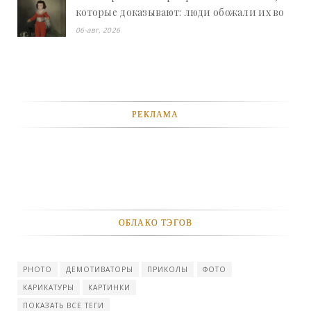
которые доказывают: люди обожали их во
все времена - «Смешное»
06-авг, 2026
РЕКЛАМА
ОБЛАКО ТЭГОВ
PHOTO
ДЕМОТИВАТОРЫ
ПРИКОЛЫ
ФОТО
КАРИКАТУРЫ
КАРТИНКИ
ПОКАЗАТЬ ВСЕ ТЕГИ