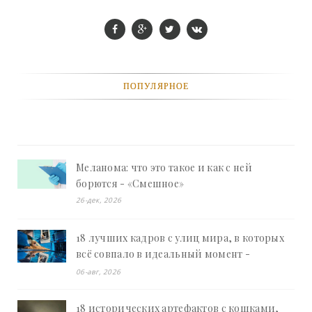
ПОПУЛЯРНОЕ
Меланома: что это такое и как с ней
борются - «Смешное»
26-дек, 2026
18 лучших кадров с улиц мира, в которых
всё совпало в идеальный момент -
«Смешное»
06-авг, 2026
18 исторических артефактов с кошками,