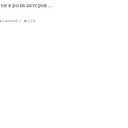
Знаменитости в роли актеров из сериала "Игра..
0 мнений
2 210