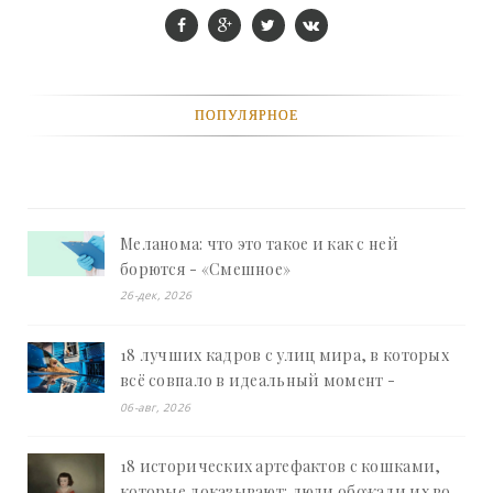
ПОПУЛЯРНОЕ
Меланома: что это такое и как с ней
борются - «Смешное»
26-дек, 2026
18 лучших кадров с улиц мира, в которых
всё совпало в идеальный момент -
«Смешное»
06-авг, 2026
18 исторических артефактов с кошками,
которые доказывают: люди обожали их во